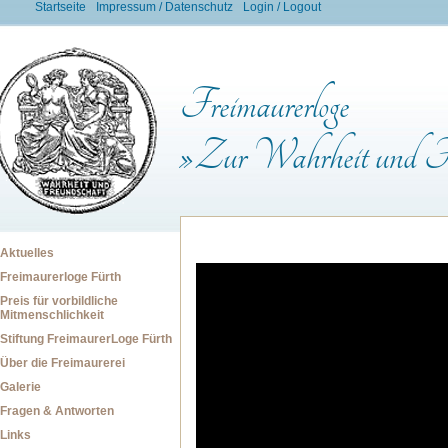
Startseite
Impressum / Datenschutz
Login / Logout
Freimaurerloge
»Zur Wahrheit und Fr
Aktuelles
Freimaurerloge Fürth
Preis für vorbildliche
Mitmenschlichkeit
Stiftung FreimaurerLoge Fürth
Über die Freimaurerei
Galerie
Fragen & Antworten
Links