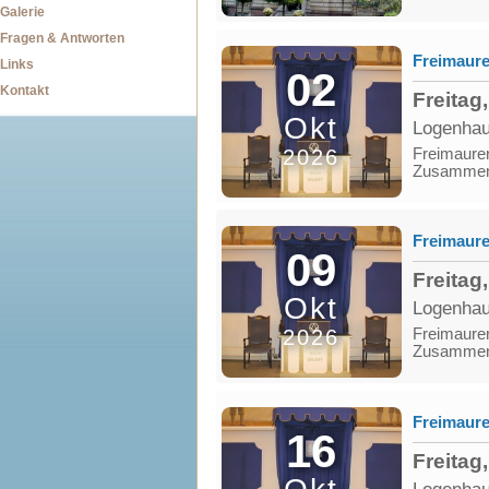
Galerie
Fragen & Antworten
Freimaure
Links
02
Kontakt
Freitag
Okt
Logenhau
2026
Freimaurer
Zusammena
Freimaure
09
Freitag
Okt
Logenhau
2026
Freimaurer
Zusammena
Freimaure
16
Freitag