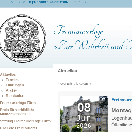
Startseite
Impressum / Datenschutz
Login / Logout
Freimaurerloge
»Zur Wahrheit und Fr
Aktuelles
Aktuelles
Termine
4 events in this category
Führungen
Archiv
Restitution
Freimaure
08
Freimaurerloge Fürth
Montag,
Preis für vorbildliche
Mitmenschlichkeit
Jun
Logenhau
Stiftung FreimaurerLoge Fürth
2026
Öffentlich
Über die Freimaurerei